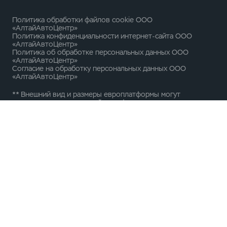
Политика обработки файлов cookie ООО
«АлтайАвтоЦентр»
Политика конфиденциальности интернет-сайта ООО
«АлтайАвтоЦентр»
Политика об обработке персональных данных ООО
«АлтайАвтоЦентр»
Согласие на обработку персональных данных ООО
«АлтайАвтоЦентр»
** Внешний вид и размеры европлатформы могут
отличаться от конкретной модификации
ООО «УАЗ»
Российская Федерация, 432034, Ульяновск, Московское
шоссе, д.92
ИНН 7327077188 / КПП 732701001
ОГРН 1167325054082
Вся представленная на сайте информация, касающаяся
автомобилей и сервисного обслуживания, носит
информационный характер и не является публичной
офертой, определяемой положениями ст. 437 (2) ГК РФ.
Все цены указанные на данном сайте носят
информационный характер и являются максимально
рекомендуемыми розничными ценами по расчетам