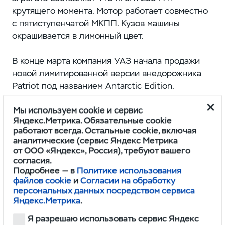
крутящего момента. Мотор работает совместно
с пятиступенчатой МКПП. Кузов машины
окрашивается в лимонный цвет.
В конце марта компания УАЗ начала продажи
новой лимитированной версии внедорожника
Patriot под названием Antarctic Edition.
Специальная модификация посвящена 200-
Мы используем cookie и сервис
летию открытия Антарктиды. Новинка вышла
Яндекс.Метрика. Обязательные cookie
ограниченным тиражом в 200 экземпляров.
работают всегда. Остальные cookie, включая
аналитические (сервис Яндекс Метрика
от ООО «Яндекс», Россия), требуют вашего
согласия.
Подробнее — в
Политике использования
файлов cookie
и
Согласии на обработку
персональных данных посредством сервиса
Яндекс.Метрика
.
Понравился обзор? Вы можете стать
героем нашего нового материала.
Я разрешаю использовать сервис Яндекс